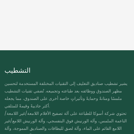
التشطيب
يشير تشطيب صناديق التغليف إلى التقنيات المختلفة المستخدمة لتحسين
مظهر الصندوق ووظائفه بعد طباعته وتجميعه. تُضفي تقنيات التشطيب
ملمسًا ومتانةً وحمايةً وتأثيراتٍ خاصة أخرى على الصندوق، مما يجعله
أكثر جاذبيةً وقيمةً للمتلقي.
تحتوي شركة أسوكا للطباعة على آلة تصفيح الأفلام اللامعة/غير اللامعة/
الناعمة الملمس، وآلة الورنيش فوق البنفسجي، وآلة الورنيش اللامع/غير
اللامع القائم على الماء، وآلة لصق للبطاقات والصناديق المموجة، وآلة