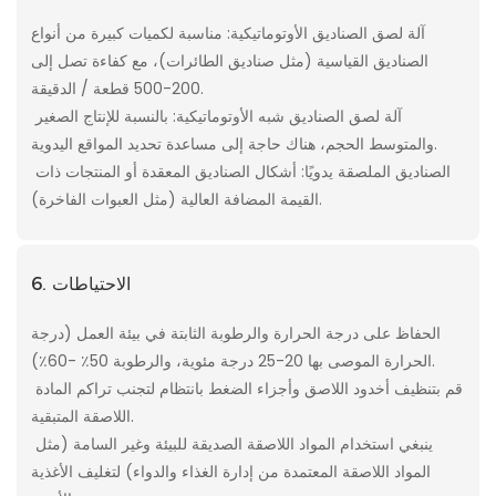
آلة لصق الصناديق الأوتوماتيكية: مناسبة لكميات كبيرة من أنواع
الصناديق القياسية (مثل صناديق الطائرات)، مع كفاءة تصل إلى
200-500 قطعة / الدقيقة.
آلة لصق الصناديق شبه الأوتوماتيكية: بالنسبة للإنتاج الصغير
والمتوسط ​​الحجم، هناك حاجة إلى مساعدة تحديد المواقع اليدوية.
الصناديق الملصقة يدويًا: أشكال الصناديق المعقدة أو المنتجات ذات
القيمة المضافة العالية (مثل العبوات الفاخرة).
6. الاحتياطات
الحفاظ على درجة الحرارة والرطوبة الثابتة في بيئة العمل (درجة
الحرارة الموصى بها 20-25 درجة مئوية، والرطوبة 50٪ -60٪).
قم بتنظيف أخدود اللاصق وأجزاء الضغط بانتظام لتجنب تراكم المادة
اللاصقة المتبقية.
ينبغي استخدام المواد اللاصقة الصديقة للبيئة وغير السامة (مثل
المواد اللاصقة المعتمدة من إدارة الغذاء والدواء) لتغليف الأغذية