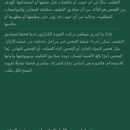
التغليف بحثًا عن أي عيوب أو تناقضات قبل شحنها أو استخدامها. الهدف
من الفحص هو التأكد من أن صناديق التغليف مطابقة للمعايير والمواصفات
المطلوبة، وخالية من أي عيوب قد تؤثر على وظيفتها أو مظهرها أو
سلامتها.
عادةً ما يُجري موظفو مراقبة الجودة المُدرَّبون لدينا فحصًا لصناديق
التغليف. يُمكن إجراء عملية الفحص في مراحل مُختلفة من عملية الإنتاج،
مثل فحص المواد الخام، أو الفحص أثناء العملية، أو الفحص النهائي. يُعدّ
الفحص أمرًا بالغ الأهمية لضمان جودة صناديق التغليف وموثوقيتها وأمانها
للاستخدام. فالجودة هي أساس نجاح الشركة. سنُجري فحصًا شاملًا لجودة
المنتج لكل طلب.