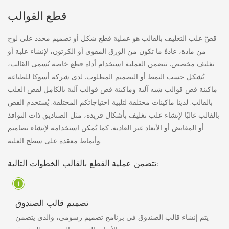
قطع القوالب
قصّ علب التغليف بالقالب هو عملية قطع شكل أو تصميم محدد على لوح
من مادة، عادةً ما تكون من الورق المقوى أو الكرتون، لإنشاء علبة أو
تغليف مخصص. تتضمن العملية استخدام أداة قطع خاصة تُسمى القالب،
تُشكل حسب النمط أو التصميم المطلوب. لدى شركة أسوكا للطباعة
ماكينة قص قوالب شبه آلية وماكينة قص قوالب آلية بالكامل لقص العلب
بالقالب. لدينا ماكينات مختلفة لتلبية احتياجاتكم المختلفة. يُستخدم القص
بالقالب غالبًا لإنشاء علب تغليف بأشكال فريدة، مثل الصناديق ذات النوافذ
أو المقابض أو الأبعاد غير العادية. كما يُمكن استخدامه لإنشاء تصاميم
وأنماط معقدة على سطح العلبة.
تتضمن عملية القطع بالقالب الخطوات التالية:
تصميم قالب الصندوق
يتم إنشاء قالب الصندوق في برنامج تصميم رسومي، والذي يتضمن