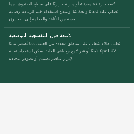
تُضغط رقاقة معدنية أو ملونة حراريًا على سطح الصندوق، مما
يُضفي عليه لمعانًا وانعكاسًا. ويمكن استخدام ختم الرقاقة لإضافة
لمسة من الأناقة والفخامة إلى الصندوق.
الأشعة فوق البنفسجية الموضعية
يُطلى طلاء شفاف على مناطق محددة من العلبة، مما يُضفي تباينًا
لامعًا أو غير لامع مع باقي العلبة. يمكن استخدام تقنية Spot UV
لإبراز عناصر تصميم أو نصوص محددة.