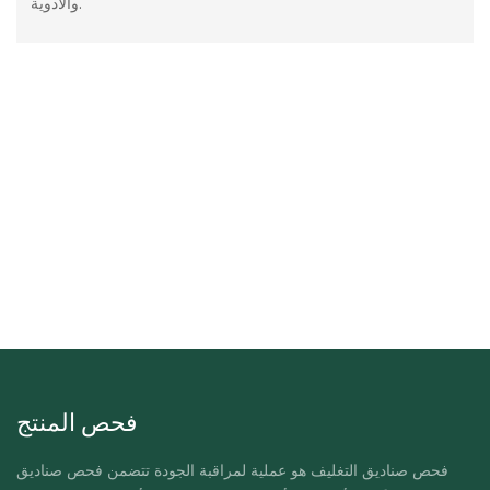
والأدوية.
فحص المنتج
فحص صناديق التغليف هو عملية لمراقبة الجودة تتضمن فحص صناديق