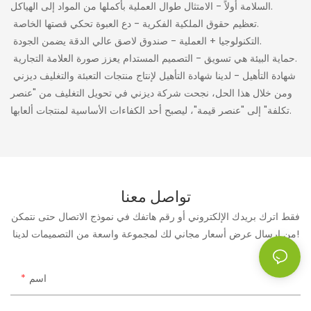
السلامة أولاً - الامتثال طوال العملية بأكملها من المواد إلى الهياكل.
تعظيم حقوق الملكية الفكرية - دع العبوة تحكي قصتها الخاصة.
التكنولوجيا + العملية - صندوق لاصق عالي الدقة يضمن الجودة.
حماية البيئة هي تسويق - التصميم المستدام يعزز صورة العلامة التجارية.
شهادة التأهيل - لدينا شهادة التأهيل لإنتاج منتجات التعبئة والتغليف ديزني
ومن خلال هذا الحل، نجحت شركة ديزني في تحويل التغليف من "عنصر
تكلفة" إلى "عنصر قيمة"، ليصبح أحد الكفاءات الأساسية لمنتجات ألعابها.
تواصل معنا
فقط اترك بريدك الإلكتروني أو رقم هاتفك في نموذج الاتصال حتى نتمكن
من إرسال عرض أسعار مجاني لك لمجموعة واسعة من التصميمات لدينا!
اسم