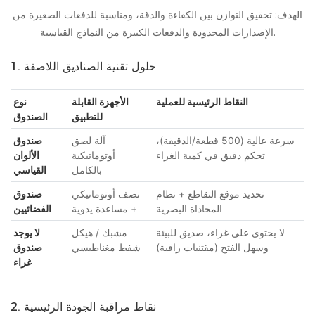
الهدف: تحقيق التوازن بين الكفاءة والدقة، ومناسبة للدفعات الصغيرة من
الإصدارات المحدودة والدفعات الكبيرة من النماذج القياسية.
1. حلول تقنية الصناديق اللاصقة
النقاط الرئيسية للعملية
الأجهزة القابلة
نوع
للتطبيق
الصندوق
سرعة عالية (500 قطعة/الدقيقة)،
آلة لصق
صندوق
تحكم دقيق في كمية الغراء
أوتوماتيكية
الألوان
بالكامل
القياسي
تحديد موقع التقاطع + نظام
نصف أوتوماتيكي
صندوق
المحاذاة البصرية
+ مساعدة يدوية
الفضائيين
لا يحتوي على غراء، صديق للبيئة
مشبك / هيكل
لا يوجد
وسهل الفتح (مقتنيات راقية)
شفط مغناطيسي
صندوق
غراء
2. نقاط مراقبة الجودة الرئيسية