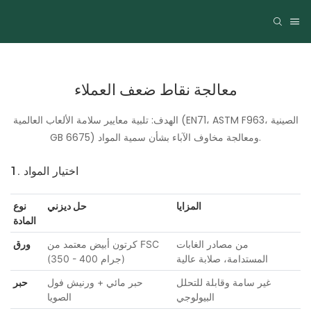
معالجة نقاط ضعف العملاء
الهدف: تلبية معايير سلامة الألعاب العالمية (EN71، ASTM F963، الصينية
GB 6675) ومعالجة مخاوف الآباء بشأن سمية المواد.
1. اختيار المواد
المزايا
حل ديزني
نوع
المادة
من مصادر الغابات
كرتون أبيض معتمد من FSC
ورق
المستدامة، صلابة عالية
(350 - 400 جرام)
غير سامة وقابلة للتحلل
حبر مائي + ورنيش فول
حبر
البيولوجي
الصويا