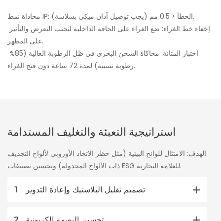
محاذاة نمط IP: الخطأ ≤ 0.5 مم (يجب توصيل آذان ميكي بسلاسة).
إخفاء خط الغراء: ضع الغراء على الحافة الداخلية لتجنب التعرض والتأثير
على المظهر.
اختبار المتانة: محاكاة الشحن البحري في ظل الرطوبة العالية (85%
رطوبة نسبية) لمدة 72 ساعة دون فتح الغراء.
استراتيجية التعبئة والتغليف المستدامة
الهدف: الامتثال للوائح البيئية (مثل حظر الاتحاد الأوروبي لألواح التجديف
ذات الألواح المجدولة) وتحسين تصنيفات ESG للعلامة التجارية.
تصميم تقليل البلاستيك وإعادة التدوير
1
تحسين البصمة الكربونية
2