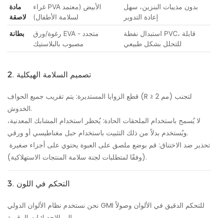
بدون مذيبات البنزين، سهل
غراء PVA الأبيض (معتمد
مادة
إعادة التدوير
لسلامة الأطفال)
لاصقة
استبدال نفطة PVC، قابلة
رغوة/ورق EVA متجدد -
بطانة
للتحلل بشكل طبيعي
مصبوب بالبلاستيك
2. تصميم السلامة الهيكلية
قطع الزوايا المستديرة: يتم تقريب جميع الحواف (R ≥ 2 مم) لتجنب
الخدوش.
لا يُسمح باستخدام الملحقات الحادة: يُحظر استخدام المشابك المعدنية،
ويُستخدم بدلاً من ذلك التثبيت باستخدام حبل مغناطيسي أو ورقي.
تحذير ضد الاختناق: قم بوضع ملصق على العبوة يحتوي على أجزاء صغيرة
(وفقًا لمتطلبات لجنة سلامة المنتجات الاستهلاكية).
3. التحكم في اللون
نحن نستخدم نظام الألوان الدولي GMI للتحكم الدقيق في الألوان وصولاً
إلى الإحصائيات الرقمية