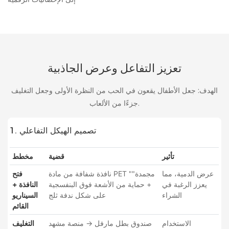
تعزيز التفاعل وعرض الجاذبية
الهدف: جعل الأطفال يقعون في الحب من النظرة الأولى وجعل التغليف
جزءًا من الألعاب.
1. تصميم الهيكل التفاعلي
تأثير
قضية
مخطط
عرض الدمية، مما
نافذة شفافة من مادة PET "مجمدة"
فتح
يعزز الرغبة في
+ حماية من الأشعة فوق البنفسجية
النافذة +
الشراء
على شكل ندفة ثلج
السيناريو
القائم
الاستخدام
صندوق بطل مارفل → منصة مشهد
التغليف