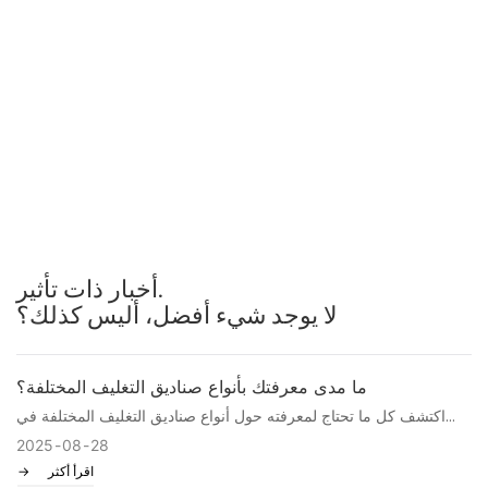
تغليف مستحضرات التجميل
أخبار ذات تأثير.
لا يوجد شيء أفضل، أليس كذلك؟
ما مدى معرفتك بأنواع صناديق التغليف المختلفة؟
اكتشف كل ما تحتاج لمعرفته حول أنواع صناديق التغليف المختلفة في
أحدث مقال لدينا! اكتشف كيفية اختيار الصندوق المثالي لمنتجك، وتعرّف
2025
08
28
على مزايا كل نوع، وتأكد من تميز تغليفك عن منافسيه. انقر الآن لتصبح
اقرأ أكثر