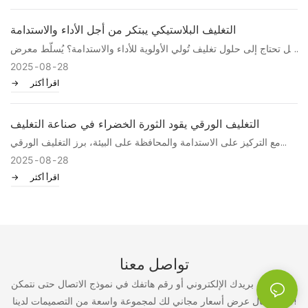
خبيرًا في التغليف!
التغليف البلاستيكي يبتكر من أجل الأداء والاستدامة
هل تحتاج إلى حلول تغليف تُولي الأولوية للأداء والاستدامة؟ يُسلّط معرض
"التغليف البلاستيكي يبتكر من أجل الأداء والاستدامة" الضوء على
2025
08
28
التطورات في قطاع التغليف، حيث يجمع المصنّعون بين الكفاءة
اقرأ أكثر
والممارسات الصديقة للبيئة لتحسين حماية المنتجات وعرضها، وتقليل
بصمتهم الكربونية.
التغليف الورقي يقود الثورة الخضراء في صناعة التغليف
مع التركيز على الاستدامة والمحافظة على البيئة، برز التغليف الورقي
كلاعب رائد في الثورة الخضراء لصناعة التغليف. ومن خلال توفير بديل
2025
08
28
أكثر مراعاةً للبيئة من المواد التقليدية، يُحدث التغليف الورقي تحولاً في
اقرأ أكثر
هذه الصناعة، ويمهد الطريق لمستقبل أكثر خضرة.
تواصل معنا
فقط اترك بريدك الإلكتروني أو رقم هاتفك في نموذج الاتصال حتى نتمكن
من إرسال عرض أسعار مجاني لك لمجموعة واسعة من التصميمات لدينا!