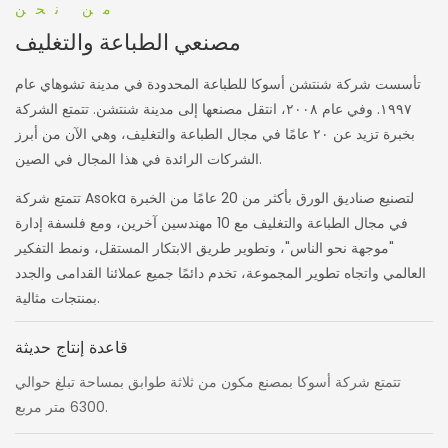
من نحن
مصنعي الطباعة والتغليف
تأسست شركة شنتشن أسوكا للطباعة المحدودة في مدينة تشوهاي عام
١٩٩٧. وفي عام ٢٠٠٨، انتقل مصنعها إلى مدينة شنتشن. تتمتع الشركة
بخبرة تزيد عن ٢٠ عامًا في مجال الطباعة والتغليف، وهي الآن من أبرز
الشركات الرائدة في هذا المجال في الصين.
تتمتع شركة Asoka لتصنيع صناديق الورق بأكثر من 20 عامًا من الخبرة
في مجال الطباعة والتغليف مع 10 مهندسين آخرين، ومع فلسفة إدارة
"موجهة نحو الناس"، وتطوير طريق الابتكار المستقل، ونمط التفكير
العالمي واتجاه تطوير المجموعة، تخدم دائمًا جميع عملائنا القدامى والجدد
بمنتجات مثالية.
قاعدة إنتاج حديثة
تتمتع شركة أسوكا بمصنع مكون من ثلاثة طوابق بمساحة تبلغ حوالي
6300 متر مربع.