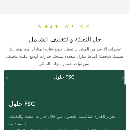
صندوق ورق قابل للطي
WHAT WE DO
حل التعبئة والتغليف الشامل
عشرات الآلاف من المنتجات تغطي جميع فئات المنازل، مما يوفر لك
تصميمًا شخصيًا. أنماط منازل متعددة تمنحك خيارات أوسع. لتلبية مختلف
الميزانيات، صمم منزلك المثالي.
حلول FSC
حلول FSC
تعزيز القدرة التنافسية الخضراء من خلال قدرات التعبئة والتغليف
المستدامة.