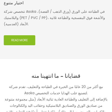
اختيار متنوع
تتخصص شركة Asoka في الطباعة على الورق (ورق الذهب / الفضة)،
والبلاستيك (PET / PVC / PP)، والأشعة فوق البنفسجية والطباعة ثلاثية
الأبعاد (العدسية).
READ MORE
قضايانا - ما انتهينا منه
مع أكثر من 20 عامًا من الخبرة في الطباعة والتغليف، تقدم شركة
Asoka لتصنيع علب الهدايا خدمات التخصيص.
بالإضافة إلى التغليف والطباعة العادية ثنائية الأبعاد (مثل مجموعة متنوعة
من صناديق الورق والصناديق البلاستيكية وحقائب اليد والكتالوجات
والكتيبات والعروض وما إلى ذلك)، ولكنها تغطي أيضًا فئة التغليف ثلاثية