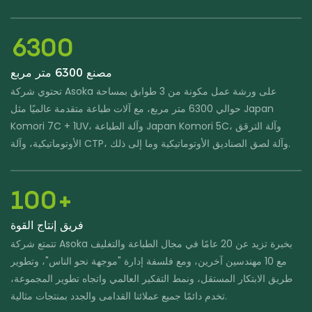
6300
مصنع 6300 متر مربع
تحتوي شركة Asoka على ورشة عمل مكونة من 3 طوابق بمساحة
حوالي 6300 متر مربع، مع آلات طباعة متقدمة عالميًا مثل Japan
Komori 7C + 1UV، وآلة الطباعة Japan Komori 5C، وآلة الترقق
الأوتوماتيكية، وآلة CTP، وآلة لصق الصناديق الأوتوماتيكية وما إلى ذلك.
100+
فريق إنتاج القوة
تتمتع شركة Asoka بخبرة تزيد عن 20 عامًا في مجال الطباعة والتغليف
مع 10 مهندسين آخرين، ومع فلسفة إدارة "موجهة نحو الناس"، وتطوير
طريق الابتكار المستقل، ونمط التفكير العالمي واتجاه تطوير المجموعة،
تخدم دائمًا جميع عملائنا القدامى والجدد بمنتجات مثالية.