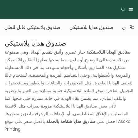
 دائري
صندوق هدايا بلاستيكي
صندوق بلاستيكي قابل للطي
صندوق هدايا بلاستيكي
صناديق الهدايا البلاستيكية
خيار عصري وأنيق لتقديم الهدايا. وهي مصنوعة
من بلاستيك عالي الوضوح أو ملون، مما يمنحها مظهرًا أنيقًا وراقيًا. يمكن
تشكيل هذه الصناديق بأشكال وأحجام متنوعة، بما في ذلك المستطيلة
والمربعة والأسطوانية، وحتى التصاميم الفريدة والمخصصة. تُستخدم غالبًا
لتغليف الهدايا الفاخرة، مثل المجوهرات والساعات والعطور ومستحضرات
التجميل الفاخرة. توفر المادة البلاستيكية حماية ممتازة من الغبار والرطوبة
والتلف المادي، مما يضمن بقاء الهدية في حالة ممتازة حتى فتحها. كما
تأتي بعض صناديق الهدايا البلاستيكية مزودة بميزات مثل الأغطية
المفصلية، والإغلاق المغناطيسي، أو الإضافات الزخرفية لتعزيز مظهرها.
احصل على
صناديق هدايا شفافة بالجملة
بأفضل سعر على موقع Asoka
Printing.