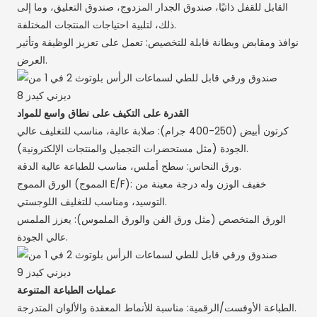
القابل للقفل ذاتيًا، صندوق الجدار المزدوج، صندوق التعليق، وما إلى
ذلك، لتلبية احتياجات المنتجات المختلفة.
نوافذ ومقابض وبطانة قابلة للتخصيص: تعمل على تعزيز الوظيفة وتأثير
العرض.
القدرة على التكيف على نطاق واسع للمواد
كرتون أبيض (250-400 جرام): صلابة عالية، مناسب للتغليف عالي
الجودة (مثل مستحضرات التجميل والمنتجات الإلكترونية).
ورق النحاس: سطح أملس، مناسب للطباعة عالية الدقة.
الورق المموج (المموج E/F): خفيف الوزن وله درجة معينة من
التوسيد، ومناسب للتغليف اللوجستي.
الورق المتخصص (مثل ورق الفن والورق الملموس): يعزز الملمس
عالي الجودة.
عمليات الطباعة المتنوعة
الطباعة الأوفست/الرقمية: مناسبة للأنماط المعقدة والألوان المتدرجة.